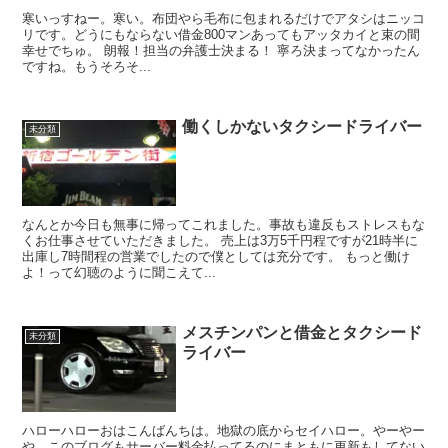
寒いっすねー。寒い。布団やら毛布に包まれるだけでアタシはニッコ
リです。どうにもならない借金800マンあってもアッタカイと束の間
幸せでちゅ。 朗報！担当の弁護士決まる！ 寧ろ決まってなかったん
ですね。もうそろそ...
働くしかないタクシードライバー
未分類
なんとか今日も無事に帰ってこれました。事故も違反もストレスもな
くお仕事させていただきました。 売上は3万5千円程ですが21時半に
出庫し7時間程の営業でしたので僕としては充分です。 もっと働け
よ！って幻聴のように聞こえて...
メスチンパンと借金とタクシード
未分類
ライバー
ハローハローおはこんばんちは。地獄の底からセイハロー。やーやー
や。このブログもサーバー料金払ってるのにまともに更新もしてない