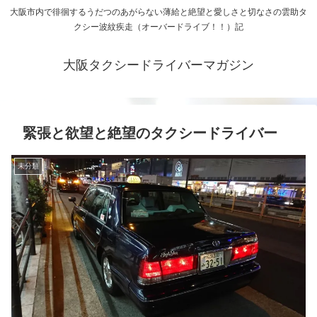
大阪市内で徘徊するうだつのあがらない薄給と絶望と愛しさと切なさの雲助タ
クシー波紋疾走（オーバードライブ！！）記
大阪タクシードライバーマガジン
緊張と欲望と絶望のタクシードライバー
未分類