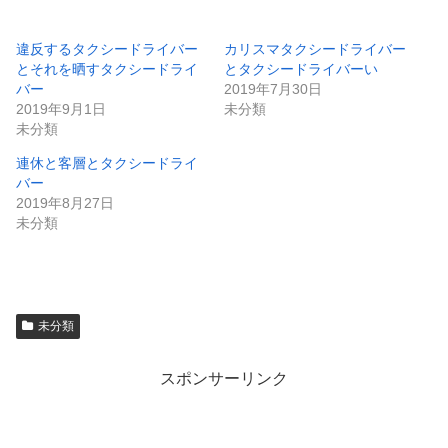
ク
e
し
b
て
o
T
o
違反するタクシードライバー
カリスマタクシードライバー
w
k
とそれを晒すタクシードライ
とタクシードライバーい
i
で
t
共
バー
2019年7月30日
t
有
e
す
2019年9月1日
未分類
r
る
未分類
で
に
共
は
有
ク
連休と客層とタクシードライ
(
リ
新
ッ
バー
し
ク
い
し
2019年8月27日
ウ
て
未分類
ィ
く
ン
だ
ド
さ
ウ
い
で
(
開
新
き
し
ま
い
す
ウ
未分類
)
ィ
ン
ド
ウ
スポンサーリンク
で
開
き
ま
す
)