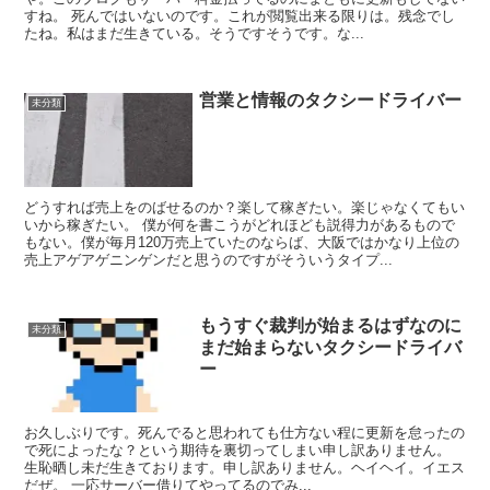
すね。 死んではいないのです。これが閲覧出来る限りは。残念でし
たね。私はまだ生きている。そうですそうです。な...
営業と情報のタクシードライバー
未分類
どうすれば売上をのばせるのか？楽して稼ぎたい。楽じゃなくてもい
いから稼ぎたい。 僕が何を書こうがどれほども説得力があるもので
もない。僕が毎月120万売上ていたのならば、大阪ではかなり上位の
売上アゲアゲニンゲンだと思うのですがそういうタイプ...
もうすぐ裁判が始まるはずなのに
未分類
まだ始まらないタクシードライバ
ー
お久しぶりです。死んでると思われても仕方ない程に更新を怠ったの
で死によったな？という期待を裏切ってしまい申し訳ありません。
生恥晒し未だ生きております。申し訳ありません。ヘイヘイ。イエス
だぜ。 一応サーバー借りてやってるのでみ...