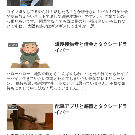
コイツ違反してるやんけ！晒したろ！とか許せない！バカ！何か社会
的制裁与えたいネットで晒して遠隔攻撃や！ですとか、同業で足の引
っ張りあいです。 同業でなくても既に足の引っ張り合いかも知れな
いですね。 大阪も多少はギスギスしてますが、所...
濃厚接触者と借金とタクシードラ
未分類
イバー
ハローハロー。地獄の底からこんばんちわ。生と死の狭間からセイグ
ッバイ。生きていたい本能と死んでしまいたい絶望にレボリューショ
ン。 気持ち悪い御挨拶で申し訳ないとは思っていません。不快な気
持ちにさせて申し訳なく思っていません。 ...
配車アプリと感情とタクシードラ
未分類
イバー