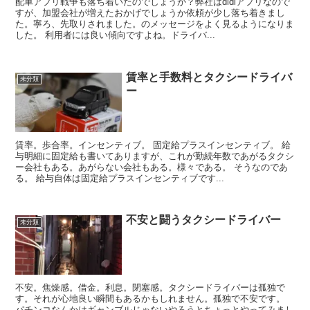
配車アプリ戦争も落ち着いたのでしょうか？弊社はdidiアプリなので
すが、加盟会社が増えたおかげでしょうか依頼が少し落ち着きまし
た。寧ろ、先取りされました。のメッセージをよく見るようになりま
した。 利用者には良い傾向ですよね。ドライバ...
賃率と手数料とタクシードライバ
未分類
ー
賃率。歩合率。インセンティブ。 固定給プラスインセンティブ。 給
与明細に固定給も書いてありますが、これが勤続年数であがるタクシ
ー会社もある。あがらない会社もある。様々である。 そうなのであ
る。 給与自体は固定給プラスインセンティブです...
不安と闘うタクシードライバー
未分類
不安。焦燥感。借金。利息。閉塞感。タクシードライバーは孤独で
す。それが心地良い瞬間もあるかもしれません。孤独で不安です。
パチンコなんかはギャンブルじゃないやろうとちょっとやってみまし