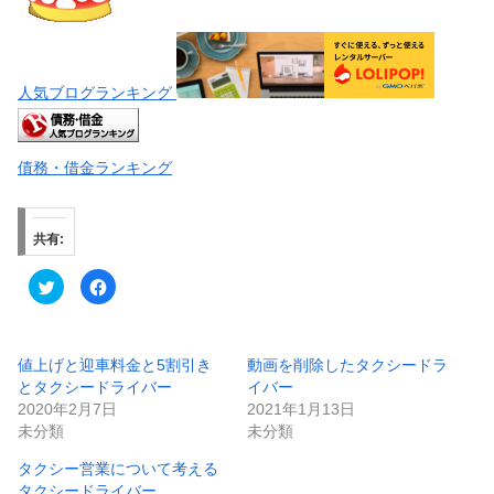
人気ブログランキング
債務・借金ランキング
共有:
ク
F
リ
a
ッ
c
ク
e
し
b
て
o
T
o
値上げと迎車料金と5割引き
動画を削除したタクシードラ
w
k
とタクシードライバー
イバー
i
で
t
共
2020年2月7日
2021年1月13日
t
有
e
す
未分類
未分類
r
る
で
に
共
は
タクシー営業について考える
有
ク
タクシードライバー