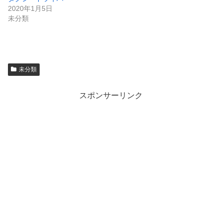
(
リ
新
ッ
2020年1月5日
し
ク
い
し
未分類
ウ
て
ィ
く
ン
だ
ド
さ
ウ
い
で
(
開
新
き
し
未分類
ま
い
す
ウ
)
ィ
ン
ド
スポンサーリンク
ウ
で
開
き
ま
す
)