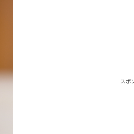
ド
ウ
で
開
き
ま
す
)
スポ