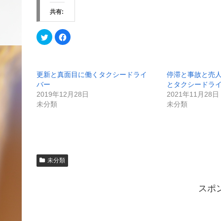
共有:
ク
F
リ
a
ッ
c
ク
e
し
b
て
o
T
o
更新と真面目に働くタクシードライ
停滞と事故と売
w
k
i
で
バー
とタクシードラ
t
共
t
有
2019年12月28日
2021年11月28日
e
す
未分類
未分類
r
る
で
に
共
は
有
ク
(
リ
新
ッ
し
ク
い
し
ウ
て
ィ
く
未分類
ン
だ
ド
さ
ウ
い
で
(
スポ
開
新
き
し
ま
い
す
ウ
)
ィ
ン