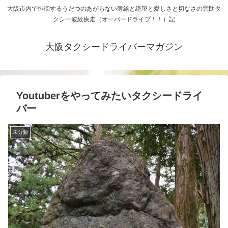
大阪市内で徘徊するうだつのあがらない薄給と絶望と愛しさと切なさの雲助タ
クシー波紋疾走（オーバードライブ！！）記
大阪タクシードライバーマガジン
Youtuberをやってみたいタクシードライ
バー
未分類