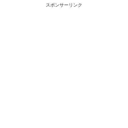
ウ
スポンサーリンク
で
開
き
ま
す
)