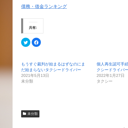
債務・借金ランキング
共有:
ク
F
リ
a
ッ
c
ク
e
し
b
て
o
T
o
もうすぐ裁判が始まるはずなのにま
個人再生認可手
w
k
i
で
だ始まらないタクシードライバー
クシードライバ
t
共
t
有
2021年5月13日
2022年1月27日
e
す
未分類
タクシー
r
る
で
に
共
は
有
ク
(
リ
新
ッ
し
ク
い
し
ウ
て
ィ
く
未分類
ン
だ
ド
さ
ウ
い
で
(