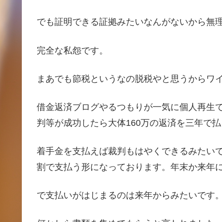
でも証明できる証拠みたいなんがないから無
完全な私怨です。
まあでも節税というなの脱税やと思うからワ
借金返済ブログやるつもりが一気に個人再生
判等が成功したら大体160万の返済を三年で
着手金を支払えば裁判もはやくできるみたい
割で支払う形になっております。年末か来年
で支払いがはじまるのは来年からみたいです